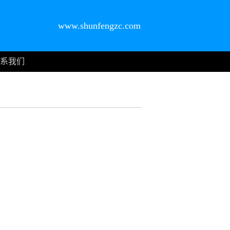
www.shunfengzc.com
系我们